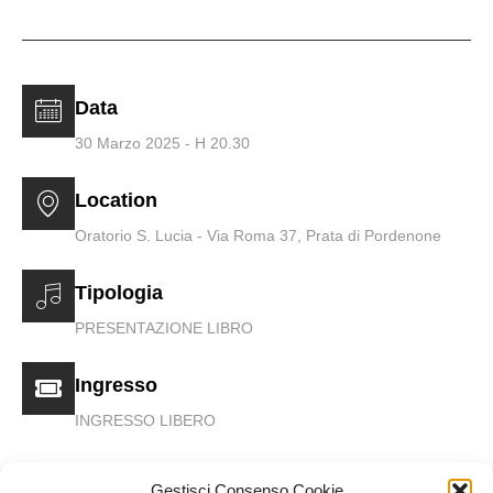
Soundrenaline
Data
30 Marzo 2025 - H 20.30
Location
Oratorio S. Lucia - Via Roma 37, Prata di Pordenone
Tipologia
PRESENTAZIONE LIBRO
Ingresso
INGRESSO LIBERO
Gestisci Consenso Cookie