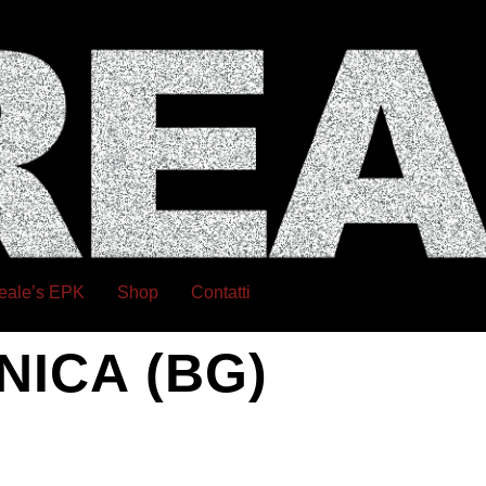
eale’s EPK
Shop
Contatti
ANICA (BG)