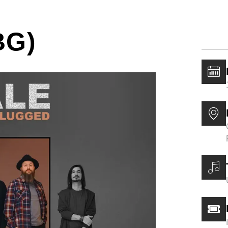
Soun
BG)