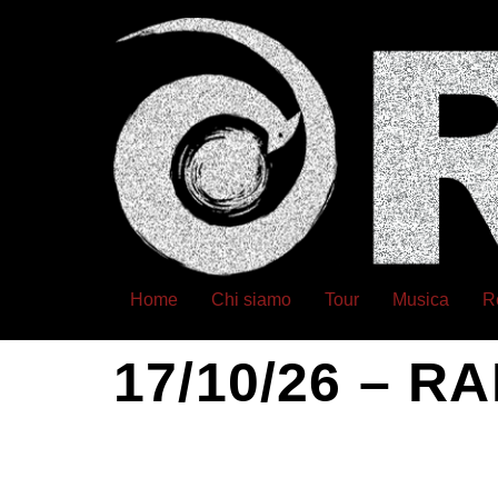
Home
Chi siamo
Tour
Musica
R
17/10/26 – R