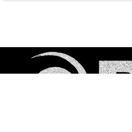
Share It :
Shop
Spotify
YouTube
Apple Music