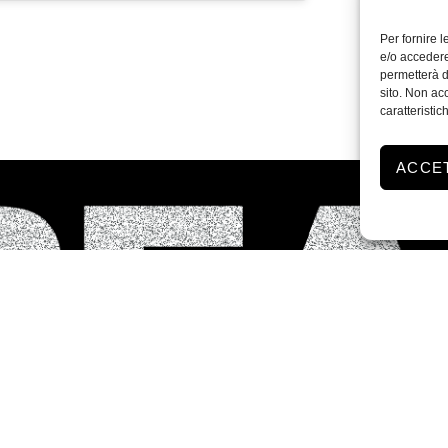
Per fornire 
e/o accedere
permetterà d
sito. Non ac
caratteristic
ACCE
Instagram
Facebook
Privacy Policy