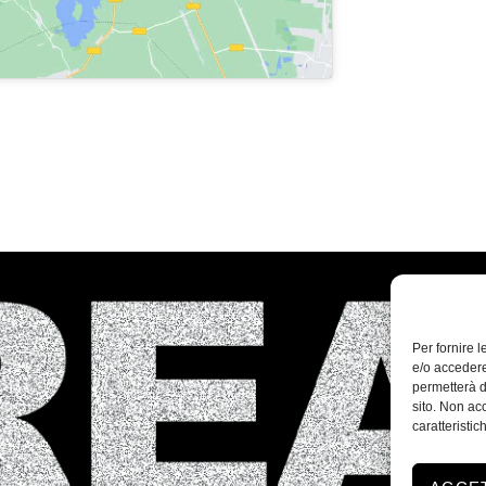
Per fornire 
e/o accedere
permetterà d
sito. Non ac
caratteristic